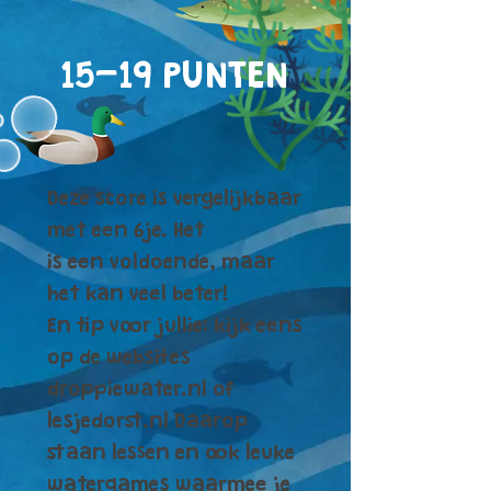
15-19 PUNTEN
Deze score is vergelijkbaar
met een 6je. Het
is een voldoende, maar
het kan veel beter!
En tip voor jullie: kijk eens
op de websites
droppiewater.nl of
lesjedorst.nl Daarop
staan lessen en ook leuke
watergames waarmee je