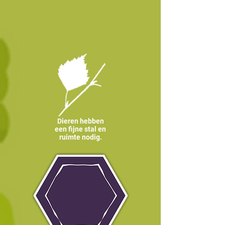
Dieren hebben
een fijne stal en
ruimte nodig.