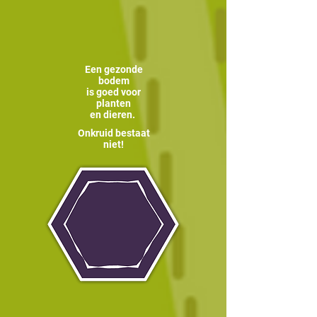
Een gezonde
bodem
is goed voor
planten
en dieren.
Onkruid bestaat
niet!