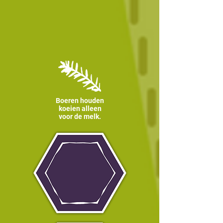
Boeren houden
koeien alleen
voor de melk.