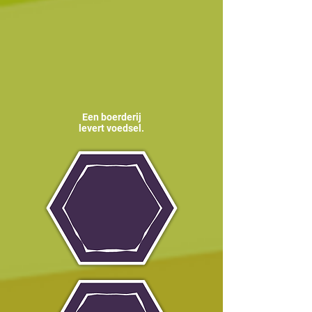
Een boerderij
levert voedsel.