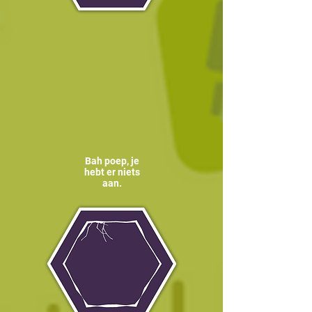
Bah poep, je
hebt er niets
aan.