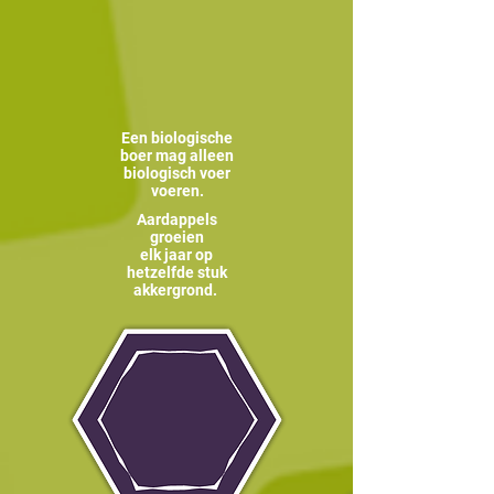
Een biologische
boer mag alleen
biologisch voer
voeren.
Aardappels
groeien
elk jaar op
hetzelfde stuk
akkergrond.