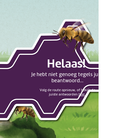
Helaas!
Je hebt niet genoeg tegels juist
beantwoord...
Volg de route opnieuw, of bekijk de
juiste antwoorden
hier.