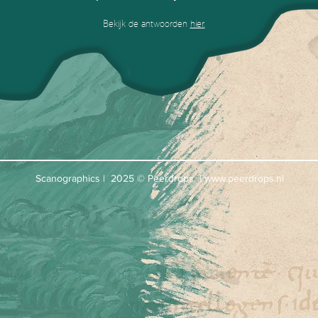
Bekijk de antwoorden
hier.
Scanographics | 2025 © Peerdrops |
www.peerdrops.nl